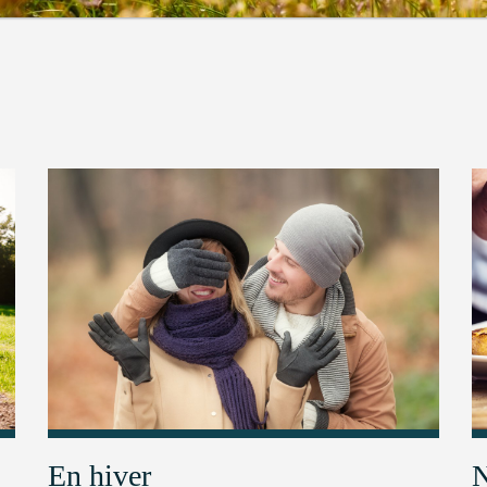
En hiver
N