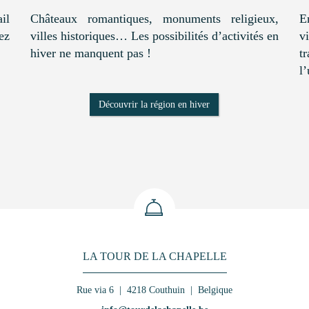
il
Châteaux romantiques, monuments religieux,
E
ez
villes historiques… Les possibilités d’activités en
v
hiver ne manquent pas !
t
l
Découvrir la région en hiver
LA TOUR DE LA CHAPELLE
Rue via 6 | 4218 Couthuin | Belgique